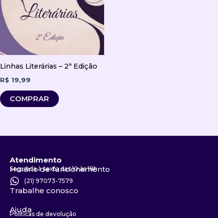
Linhas Literárias – 2ª Edição
R$
19,99
COMPRAR
Atendimento
Horário de funcionamento
Segunda à sexta das 10 às 18h
(21) 97073-7579
Trabalhe conosco
Ajuda
Politicas de devolução