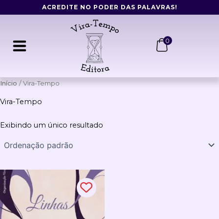
Ir
ACREDITE NO PODER DAS PALAVRAS!
para
o
conteúdo
0
Início
/ Vira-Tempo
Vira-Tempo
Exibindo um único resultado