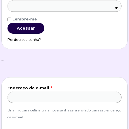
Lembre-me
Acessar
Perdeu sua senha?
Cadastre-se
Endereço de e-mail
*
Um link para definir uma nova senha será enviado para seu endereço
de e-mail.