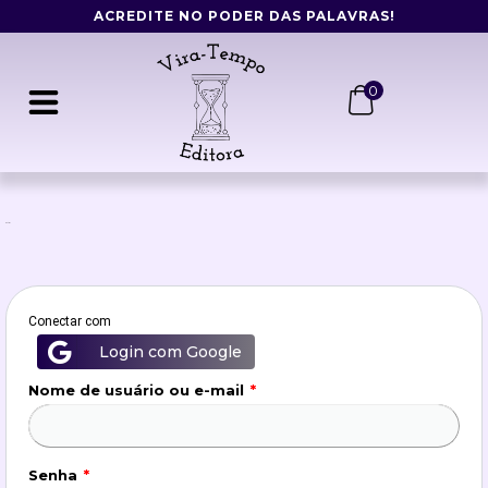
Ir
ACREDITE NO PODER DAS PALAVRAS!
para
o
conteúdo
0
Obrigatório
Obrigatório
Obrigatório
Entrar
Conectar com
Login com Google
Nome de usuário ou e-mail
*
Senha
*