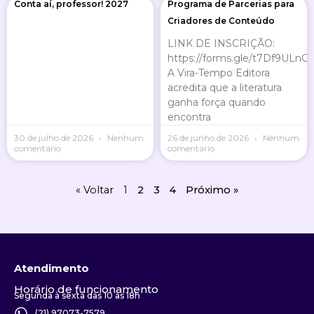
Conta aí, professor! 2027
Programa de Parcerias para
Criadores de Conteúdo
LINK DE INSCRIÇÃO:
https://forms.gle/t7Df9ULn
A Vira-Tempo Editora
acredita que a literatura
ganha força quando
encontra
30 de julho de 2026
Nenhum
26 de junho de 2026
Nenhum
comentário
comentário
« Voltar
1
2
3
4
Próximo »
Atendimento
Horário de funcionamento
Segunda à sexta das 10 às 18h
(21) 97073-7579