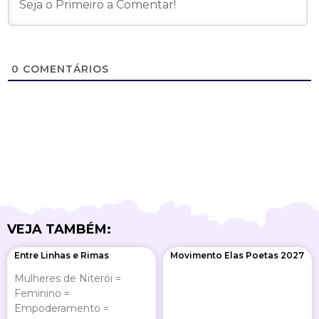
0
COMENTÁRIOS
VEJA TAMBÉM:
Page
Page
Page
Page
Entre Linhas e Rimas
Movimento Elas Poetas 2027
Mulheres de Niterói =
Feminino =
Empoderamento =