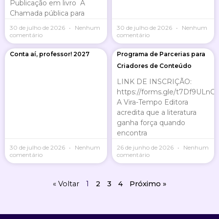
Publicação em livro A
Chamada pública para
30 de julho de 2026
Nenhum
30 de julho de 2026
Nenhum
comentário
comentário
Conta aí, professor! 2027
Programa de Parcerias para
Criadores de Conteúdo
LINK DE INSCRIÇÃO:
https://forms.gle/t7Df9ULn
A Vira-Tempo Editora
acredita que a literatura
ganha força quando
encontra
30 de julho de 2026
Nenhum
26 de junho de 2026
Nenhum
comentário
comentário
« Voltar
1
2
3
4
Próximo »