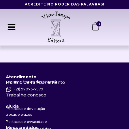
Ir
ACREDITE NO PODER DAS PALAVRAS!
para
o
conteúdo
0
Atendimento
Horário de funcionamento
Segunda à sexta das 10 às 18h
(21) 97073-7579
Trabalhe conosco
Ajuda
Politicas de devolução
trocas e prazos
Politicas de privacidade
Meus pedidos