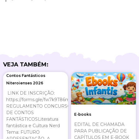
VEJA TAMBÉM:
Page
Page
Page
Page
Contos Fantásticos
Niteroienses 2026
LINK DE INSCRIÇÃO:
https://forms.gle/fw7k9T86mE8KcPEU9
REGULAMENTO CONCURSO
DE CONTOS
E-books
FANTÁSTICOSLiteratura
EDITAL DE CHAMADA
fantástica e Cultura Nerd
PARA PUBLICAÇÃO DE
Tema: FUTURO
CAPÍTULOS EM E-BOOK
APRESENTAÇÃO A