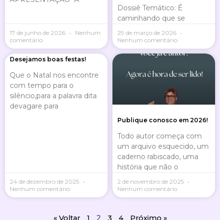
Dossiê Temático: É
caminhando que se
17 de junho de 2026
Nenhum
29 de março de 2026
comentário
Nenhum comentário
Desejamos boas festas!
Que o Natal nos encontre
com tempo para o
silêncio,para a palavra dita
devagare para
Publique conosco em 2026!
Todo autor começa com
um arquivo esquecido, um
caderno rabiscado, uma
história que não o
24 de dezembro de 2025
2 de novembro de 2025
Nenhum comentário
Nenhum comentário
« Voltar
1
2
3
4
Próximo »