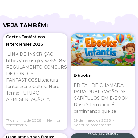
VEJA TAMBÉM:
Page
Page
Page
Page
Contos Fantásticos
Niteroienses 2026
LINK DE INSCRIÇÃO:
https://forms.gle/fw7k9T86mE8KcPEU9
REGULAMENTO CONCURSO
DE CONTOS
E-books
FANTÁSTICOSLiteratura
EDITAL DE CHAMADA
fantástica e Cultura Nerd
PARA PUBLICAÇÃO DE
Tema: FUTURO
CAPÍTULOS EM E-BOOK
APRESENTAÇÃO A
Dossiê Temático: É
caminhando que se
17 de junho de 2026
Nenhum
29 de março de 2026
comentário
Nenhum comentário
Desejamos boas festas!