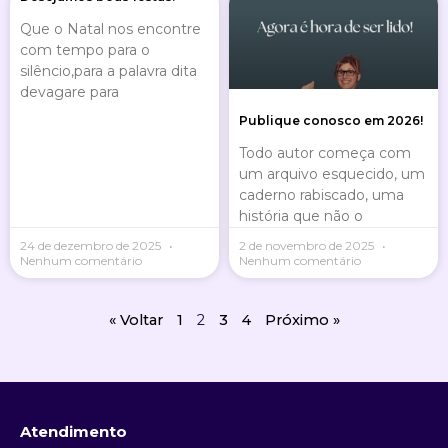
Que o Natal nos encontre
com tempo para o
silêncio,para a palavra dita
devagare para
Publique conosco em 2026!
Todo autor começa com
um arquivo esquecido, um
caderno rabiscado, uma
história que não o
24 de dezembro de 2025
2 de novembro de 2025
Nenhum comentário
Nenhum comentário
« Voltar
1
2
3
4
Próximo »
Atendimento